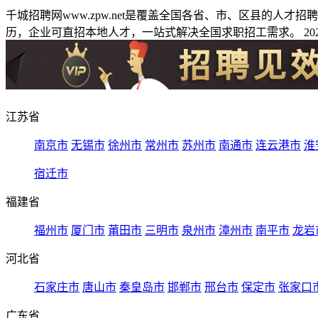
千城招聘网www.zpw.net是覆盖全国各省、市、区县的人
历，企业可直招本地人才，一站式解决全国求职招工需求。 2026
江苏省
南京市
无锡市
徐州市
常州市
苏州市
南通市
连云港市
淮
宿迁市
福建省
福州市
厦门市
莆田市
三明市
泉州市
漳州市
南平市
龙岩
河北省
石家庄市
唐山市
秦皇岛市
邯郸市
邢台市
保定市
张家口
广东省