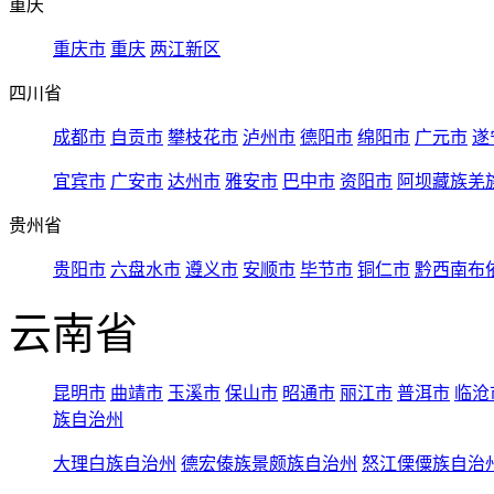
重庆
重庆市
重庆
两江新区
四川省
成都市
自贡市
攀枝花市
泸州市
德阳市
绵阳市
广元市
遂
宜宾市
广安市
达州市
雅安市
巴中市
资阳市
阿坝藏族羌
贵州省
贵阳市
六盘水市
遵义市
安顺市
毕节市
铜仁市
黔西南布
云南省
昆明市
曲靖市
玉溪市
保山市
昭通市
丽江市
普洱市
临沧
族自治州
大理白族自治州
德宏傣族景颇族自治州
怒江傈僳族自治