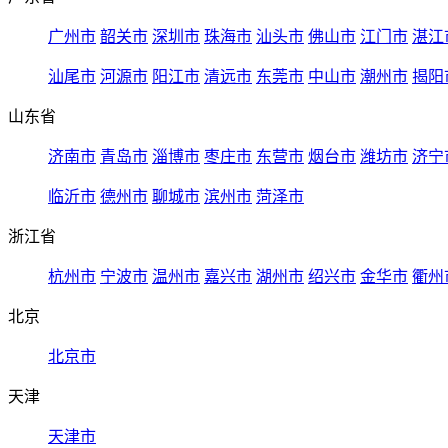
广州市
韶关市
深圳市
珠海市
汕头市
佛山市
江门市
湛江
汕尾市
河源市
阳江市
清远市
东莞市
中山市
潮州市
揭阳
山东省
济南市
青岛市
淄博市
枣庄市
东营市
烟台市
潍坊市
济宁
临沂市
德州市
聊城市
滨州市
菏泽市
浙江省
杭州市
宁波市
温州市
嘉兴市
湖州市
绍兴市
金华市
衢州
北京
北京市
天津
天津市