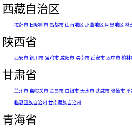
西藏自治区
拉萨市
日喀则市
昌都市
山南地区
那曲地区
阿里地区
林
陕西省
西安市
铜川市
宝鸡市
咸阳市
渭南市
延安市
汉中市
榆林
甘肃省
兰州市
嘉峪关市
金昌市
白银市
天水市
武威市
张掖市
平
临夏回族自治州
甘南藏族自治州
青海省