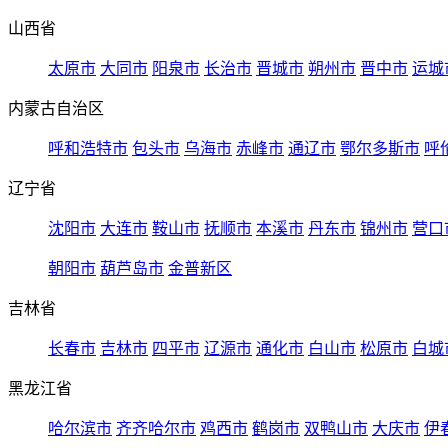
山西省
太原市
大同市
阳泉市
长治市
晋城市
朔州市
晋中市
运城
内蒙古自治区
呼和浩特市
包头市
乌海市
赤峰市
通辽市
鄂尔多斯市
呼
辽宁省
沈阳市
大连市
鞍山市
抚顺市
本溪市
丹东市
锦州市
营口
朝阳市
葫芦岛市
金普新区
吉林省
长春市
吉林市
四平市
辽源市
通化市
白山市
松原市
白城
黑龙江省
哈尔滨市
齐齐哈尔市
鸡西市
鹤岗市
双鸭山市
大庆市
伊