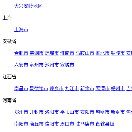
大兴安岭地区
上海
上海市
安徽省
合肥市
芜湖市
蚌埠市
淮南市
马鞍山市
淮北市
铜陵市
安
六安市
亳州市
池州市
宣城市
江西省
南昌市
景德镇市
萍乡市
九江市
新余市
鹰潭市
赣州市
吉
河南省
郑州市
开封市
洛阳市
平顶山市
安阳市
鹤壁市
新乡市
焦
南阳市
商丘市
信阳市
周口市
驻马店市
直辖县级