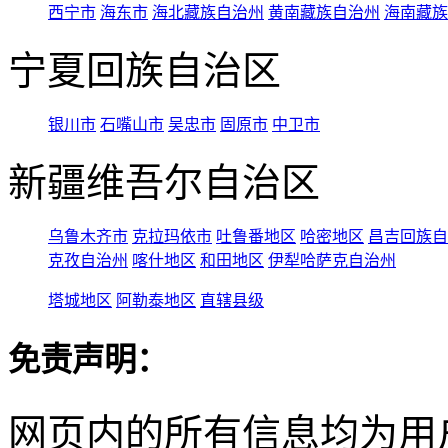
西宁市
海东市
海北藏族自治州
黄南藏族自治州
海南藏族
宁夏回族自治区
银川市
石嘴山市
吴忠市
固原市
中卫市
新疆维吾尔自治区
乌鲁木齐市
克拉玛依市
吐鲁番地区
哈密地区
昌吉回族自
克孜自治州
喀什地区
和田地区
伊犁哈萨克自治州
塔城地区
阿勒泰地区
直辖县级
免责声明：
网页内的所有信息均为用