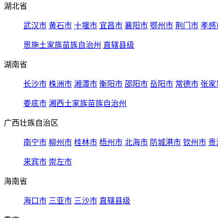
湖北省
武汉市
黄石市
十堰市
宜昌市
襄阳市
鄂州市
荆门市
孝感
恩施土家族苗族自治州
直辖县级
湖南省
长沙市
株洲市
湘潭市
衡阳市
邵阳市
岳阳市
常德市
张家
娄底市
湘西土家族苗族自治州
广西壮族自治区
南宁市
柳州市
桂林市
梧州市
北海市
防城港市
钦州市
贵
来宾市
崇左市
海南省
海口市
三亚市
三沙市
直辖县级